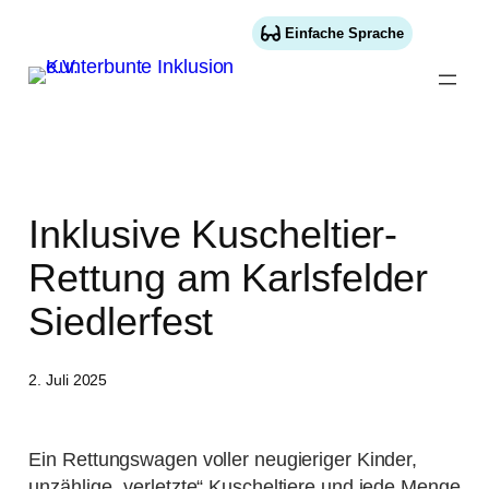
Inhalt
springen
Einfache Sprache
Inklusive Kuscheltier-
Rettung am Karlsfelder
Siedlerfest
2. Juli 2025
Ein Rettungswagen voller neugieriger Kinder,
unzählige „verletzte“ Kuscheltiere und jede Menge